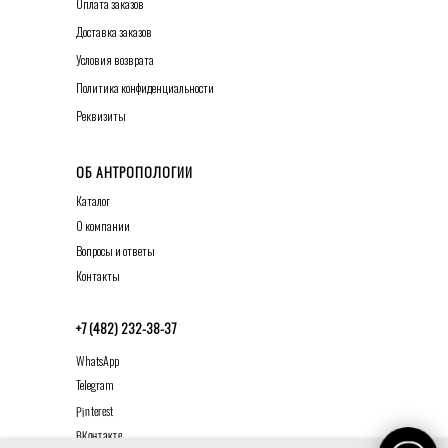
О
плата заказов
Д
оставка заказов
У
словия возврата
Политика конфиденциальности
Р
еквизиты
ОБ АНТРОПОЛОГИИ
Каталог
О к
омпании
Вопросы и ответы
К
онтакты
+7 (482) 232-38-37
WhatsApp
Telegram
Pinterest
ВКонтакте