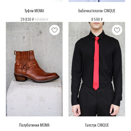
Туфли MOMA
Бабочка/платок CINQUE
₽
₽
₽
29 830
59 660
8 590
Полуботинки MOMA
Галстук CINQUE