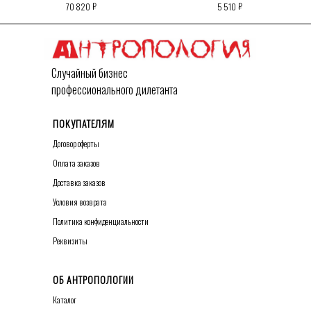
₽
₽
70 820
5 510
Случайный бизнес
профессионального дилетанта
ПОКУПАТЕЛЯМ
Договор оферты
О
плата заказов
Д
оставка заказов
У
словия возврата
Политика конфиденциальности
Р
еквизиты
ОБ АНТРОПОЛОГИИ
Каталог