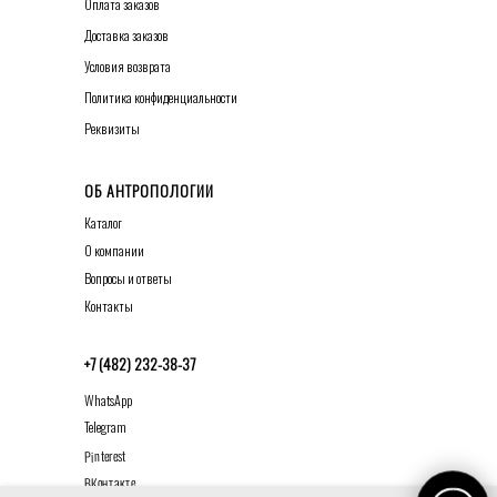
О
плата заказов
Д
оставка заказов
У
словия возврата
Политика конфиденциальности
Р
еквизиты
ОБ АНТРОПОЛОГИИ
Каталог
О к
омпании
Вопросы и ответы
К
онтакты
+7 (482) 232-38-37
WhatsApp
Telegram
Pinterest
ВКонтакте