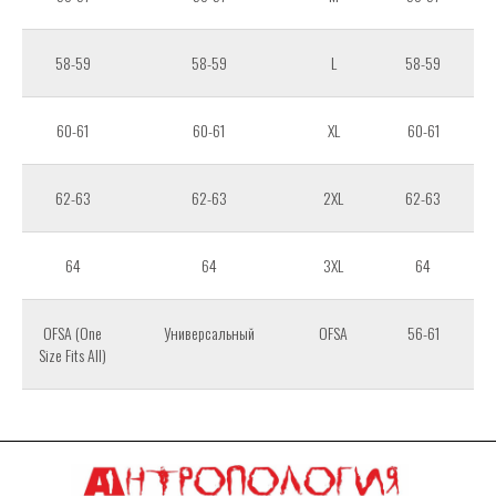
58-59
58-59
L
58-59
60-61
60-61
XL
60-61
62-63
62-63
2XL
62-63
64
64
3XL
64
OFSA (One
Универсальный
OFSA
56-61
Size Fits All)