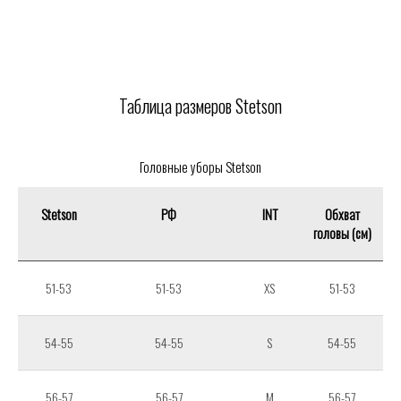
Таблица размеров
Stetson
Головные уборы Stetson
Stetson
РФ
INT
Обхват
головы (см)
51-53
51-53
XS
51-53
54-55
54-55
S
54-55
56-57
56-57
M
56-57