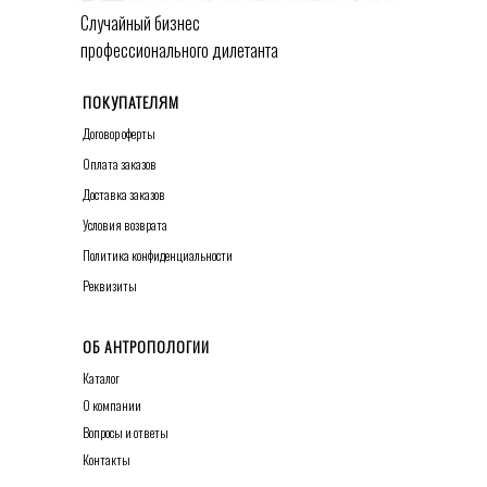
Случайный бизнес
профессионального дилетанта
ПОКУПАТЕЛЯМ
Договор оферты
О
плата заказов
Д
оставка заказов
У
словия возврата
Политика конфиденциальности
Р
еквизиты
ОБ АНТРОПОЛОГИИ
Каталог
О к
омпании
Вопросы и ответы
К
онтакты